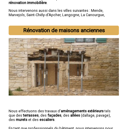
rénovation immobilière
.
Nous intervenons aussi dans les villes suivantes :
Mende
,
Marvejols
,
Saint-Chély-d'Apcher
,
Langogne
,
La Canourgue
,
Florac
,
Saint-Alban-sur-Limagnole
,
Chanac
,
Montrodat
,
Chirac
Rénovation de maisons anciennes
Nous effectuons des travaux d'
aménagements extérieurs
tels
que des
terrasses
, des
façades
, des
allées
(dallage, pavage),
des
murets
et des
escaliers
.
En tant que professionnels du bâtiment, nous intervenons pour