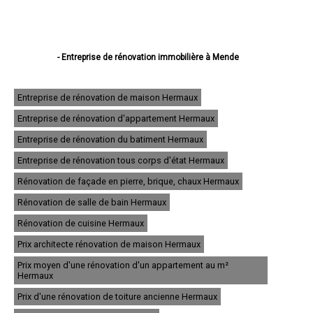
- Entreprise de rénovation immobilière à Mende
- Entreprise de rénovation immobilière à Marvejols
- Entreprise de rénovation immobilière à Saint-Chély-d'Apcher
- Entreprise de rénovation immobilière à Langogne
Entreprise de rénovation de maison Hermaux
- Entreprise de rénovation immobilière à La Canourgue
Entreprise de rénovation d'appartement Hermaux
- Entreprise de rénovation immobilière à Florac
- Entreprise de rénovation immobilière à Saint-Alban-sur-Limagnole
Entreprise de rénovation du batiment Hermaux
- Entreprise de rénovation immobilière à Chanac
- Entreprise de rénovation immobilière à Montrodat
Entreprise de rénovation tous corps d'état Hermaux
- Entreprise de rénovation immobilière à Chirac
Rénovation de façade en pierre, brique, chaux Hermaux
- Entreprise de rénovation immobilière à Aumont-Aubrac
- Entreprise de rénovation immobilière à Le Malzieu-Ville
Rénovation de salle de bain Hermaux
- Entreprise de rénovation immobilière à Le Monastier-Pin-Moriès
- Entreprise de rénovation immobilière à Banassac
Rénovation de cuisine Hermaux
- Entreprise de rénovation immobilière à Badaroux
Prix architecte rénovation de maison Hermaux
- Entreprise de rénovation immobilière à Meyrueis
- Entreprise de rénovation immobilière à Grandrieu
Prix moyen d'une rénovation d'un appartement au m²
- Entreprise de rénovation immobilière à Saint-Germain-du-Teil
Hermaux
- Entreprise de rénovation immobilière à Ispagnac
Prix d'une rénovation de toiture ancienne Hermaux
- Entreprise de rénovation immobilière à Rieutort-de-Randon
- Entreprise de rénovation immobilière à Le Collet-de-Dèze