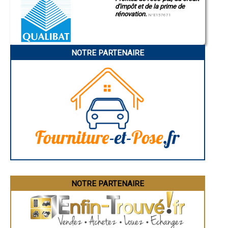
- Entreprise de rénovation immobilière à Sainte-Colombe-de-Peyre
d'impôt et de la prime de
Manosque
- Entreprise de rénovation immobilière à La Fage-Montivernoux
rénovation.
Gap
N°E157671
- Entreprise de rénovation immobilière à Cocurès
Nice
- Entreprise de rénovation immobilière à La Bastide-Puylaurent
Annonay
Charleville-Mézières
- Entreprise de rénovation immobilière à Cubières
Pamiers
- Entreprise de rénovation immobilière à Albaret-le-Comtal
NOTRE PARTENAIRE
Troyes
- Entreprise de rénovation immobilière à Barre-des-Cévennes
Narbonne
- Entreprise de rénovation immobilière à Vebron
Rodez
- Entreprise de rénovation immobilière à Hures-la-Parade
Marseille
Caen
- Entreprise de rénovation immobilière à Fontans
Aurillac
- Entreprise de rénovation immobilière à Arzenc-de-Randon
Angoulême
- Entreprise de rénovation immobilière à Moissac-Vallée-Française
La Rochelle
- Entreprise de rénovation immobilière à Fau-de-Peyre
Bourges
- Entreprise de rénovation immobilière à Saint-André-Capcèze
Brive-la-Gaillarde
Dijon
- Entreprise de rénovation immobilière à La Chaze-de-Peyre
Saint-Brieuc
- Entreprise de rénovation immobilière à Laval-Atger
Guéret
- Entreprise de rénovation immobilière à Recoules-d'Aubrac
Périgueux
- Entreprise de rénovation immobilière à Saint-Martin-de-Boubaux
Besançon
- Entreprise de rénovation immobilière à Termes
Valence
Évreux
- Entreprise de rénovation immobilière à Servières
Chartres
NOTRE PARTENAIRE
- Entreprise de rénovation immobilière à Bagnols-les-Bains
Brest
- Entreprise de rénovation immobilière à Grèzes
Nîmes
- Entreprise de rénovation immobilière à Blavignac
Toulouse
- Entreprise de rénovation immobilière à Laubies
Auch
Bordeaux
- Entreprise de rénovation immobilière à Recoules-de-Fumas