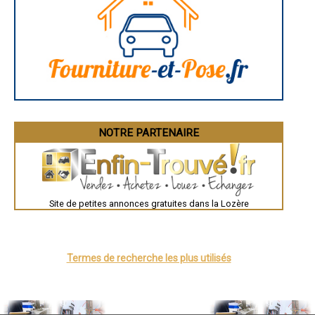
- Entreprise d'électricité à Saint-Michel-de-Dèze
- Entreprise d'électricité à Prinsuéjols
- Entreprise d'électricité à Rocles
- Entreprise d'électricité à Saint-Pierre-de-Nogaret
- Entreprise d'électricité à Naussac
- Entreprise d'électricité à Allenc
- Entreprise d'électricité à Saint-Flour-de-Mercoire
- Entreprise d'électricité à Le Buisson
- Entreprise d'électricité à Saint-Frézal-de-Ventalon
- Entreprise d'électricité à Le Pompidou
NOTRE PARTENAIRE
- Entreprise d'électricité à Saint-Jean-la-Fouillouse
- Entreprise d'électricité à Palhers
- Entreprise d'électricité à Lachamp
- Entreprise d'électricité à Sainte-Colombe-de-Peyre
- Entreprise d'électricité à La Fage-Montivernoux
- Entreprise d'électricité à Cocurès
Site de petites annonces gratuites dans la Lozère
- Entreprise d'électricité à La Bastide-Puylaurent
- Entreprise d'électricité à Cubières
- Entreprise d'électricité à Albaret-le-Comtal
- Entreprise d'électricité à Barre-des-Cévennes
Termes de recherche les plus utilisés
- Entreprise d'électricité à Vebron
- Entreprise d'électricité à Hures-la-Parade
- Entreprise d'électricité à Fontans
- Entreprise d'électricité à Arzenc-de-Randon
- Entreprise d'électricité à Moissac-Vallée-Française