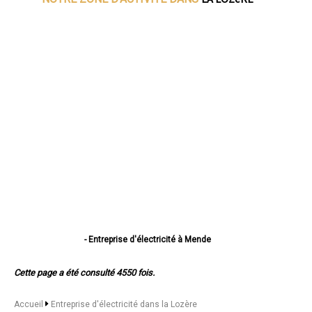
- Entreprise d'électricité à Mende
- Entreprise d'électricité à Marvejols
- Entreprise d'électricité à Saint-Chély-d'Apcher
Cette page a été consulté 4550 fois.
- Entreprise d'électricité à Langogne
- Entreprise d'électricité à La Canourgue
- Entreprise d'électricité à Florac
Accueil
Entreprise d'électricité dans la Lozère