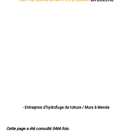
- Entreprise d'hydrofuge de toiture / Murs à Mende
- Entreprise d'hydrofuge de toiture / Murs à Marvejols
- Entreprise d'hydrofuge de toiture / Murs à Saint-Chély-d'Apcher
- Entreprise d'hydrofuge de toiture / Murs à Langogne
Cette page a été consulté 3466 fois.
- Entreprise d'hydrofuge de toiture / Murs à La Canourgue
- Entreprise d'hydrofuge de toiture / Murs à Florac