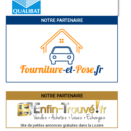
- Installateur poseur Poêles à Bois à Saint-Paul-le-Froid
Nice
- Installateur poseur Poêles à Bois à Saint-Denis-en-Margeride
Annonay
Charleville-Mézières
- Installateur poseur Poêles à Bois à Ribennes
Pamiers
- Installateur poseur Poêles à Bois à Saint-Laurent-de-Trèves
NOTRE PARTENAIRE
Troyes
- Installateur poseur Poêles à Bois à Altier
Narbonne
- Installateur poseur Poêles à Bois à Saint-Michel-de-Dèze
Rodez
- Installateur poseur Poêles à Bois à Prinsuéjols
Marseille
Caen
- Installateur poseur Poêles à Bois à Rocles
Aurillac
- Installateur poseur Poêles à Bois à Saint-Pierre-de-Nogaret
Angoulême
- Installateur poseur Poêles à Bois à Naussac
La Rochelle
- Installateur poseur Poêles à Bois à Allenc
Bourges
- Installateur poseur Poêles à Bois à Saint-Flour-de-Mercoire
Brive-la-Gaillarde
Dijon
- Installateur poseur Poêles à Bois à Le Buisson
Saint-Brieuc
- Installateur poseur Poêles à Bois à Saint-Frézal-de-Ventalon
Guéret
- Installateur poseur Poêles à Bois à Le Pompidou
Périgueux
- Installateur poseur Poêles à Bois à Saint-Jean-la-Fouillouse
Besançon
- Installateur poseur Poêles à Bois à Palhers
Valence
Évreux
- Installateur poseur Poêles à Bois à Lachamp
Chartres
NOTRE PARTENAIRE
- Installateur poseur Poêles à Bois à Sainte-Colombe-de-Peyre
Brest
- Installateur poseur Poêles à Bois à La Fage-Montivernoux
Nîmes
- Installateur poseur Poêles à Bois à Cocurès
Toulouse
- Installateur poseur Poêles à Bois à La Bastide-Puylaurent
Auch
Bordeaux
- Installateur poseur Poêles à Bois à Cubières
Montpellier
- Installateur poseur Poêles à Bois à Albaret-le-Comtal
Site de petites annonces gratuites dans la Lozère
Rennes
- Installateur poseur Poêles à Bois à Barre-des-Cévennes
Châteauroux