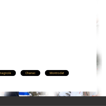
imagnole
Chanac
Montrodat
ueis
Grandrieu
Saint-Germain-du-Teil
enne-du-Valdonnez
Rimeize
èges
Châteauneuf-de-Randon