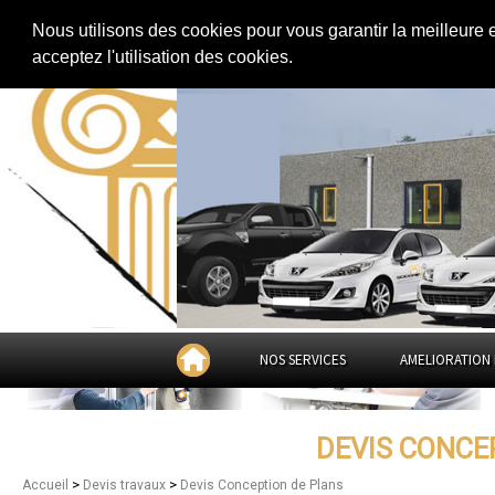
Extension de maison
|
Rénovation de maison
|
Aménagement des combles
Nous utilisons des cookies pour vous garantir la meilleure 
Devis Conception de Plans dan
acceptez l'utilisation des cookies.
NOS SERVICES
AMELIORATION 
DEVIS CONCE
>
>
Accueil
Devis travaux
Devis Conception de Plans