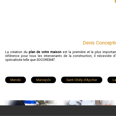
Devis Concepti
La création du
plan de votre maison
est la première et la plus importa
référence pour tous les intervenants de la construction, il nécessite d
spécialisée telle que SOCOREBAT.
Mende
Marvejols
Saint-Chély-d'Apcher
L
Chirac
Aumont-Aubrac
Le Malzieu-Ville
L
Ispagnac
Rieutort-de-Randon
Le Collet-de-Dèze
Albaret-Sainte-Marie
Sainte-Enimie
Saint-Germain-d