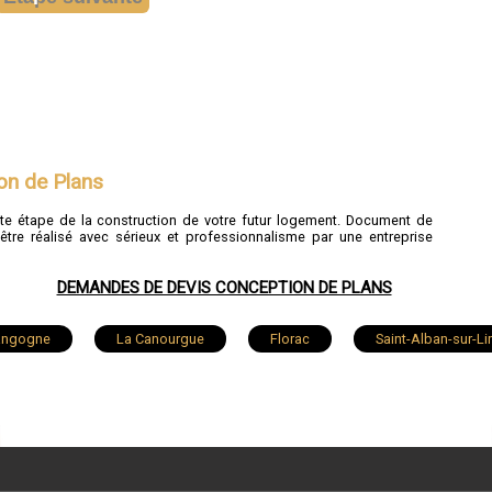
on de Plans
nte étape de la construction de votre futur logement. Document de
'être réalisé avec sérieux et professionnalisme par une entreprise
DEMANDES DE DEVIS CONCEPTION DE PLANS
angogne
La Canourgue
Florac
Saint-Alban-sur-L
e Monastier-Pin-Moriès
Banassac
Badaroux
Meyr
Chastel-Nouvel
Barjac
Villefort
Saint-Éti
e-Calberte
Saint-Bauzile
Le Malzieu-Forain
Balsi