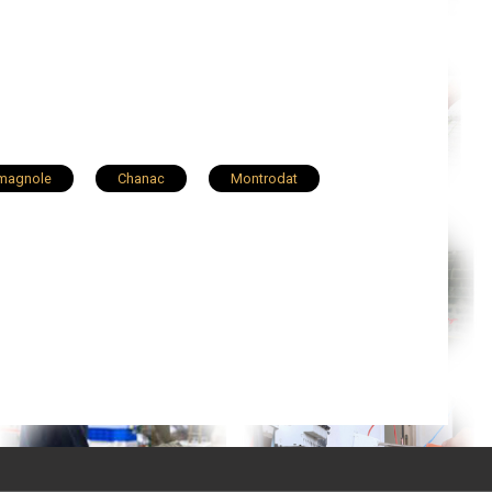
imagnole
Chanac
Montrodat
ueis
Grandrieu
Saint-Germain-du-Teil
enne-du-Valdonnez
Rimeize
èges
Châteauneuf-de-Randon
Monts-Verts
Antrenas
ulien
Chaudeyrac
Quézac
Javols
Saint-Privat-de-Vallongue