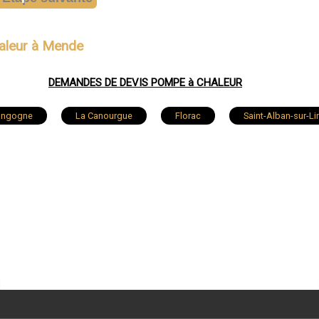
aleur à Mende
DEMANDES DE DEVIS POMPE à CHALEUR
angogne
La Canourgue
Florac
Saint-Alban-sur-L
e Monastier-Pin-Moriès
Banassac
Badaroux
Meyr
Chastel-Nouvel
Barjac
Villefort
Saint-Éti
e-Calberte
Saint-Bauzile
Le Malzieu-Forain
Balsi
Bessons
Vialas
Auroux
Le Bleymard
Saint-Pierre-le-Vieux
Esclanèdes
La Fage-Saint-J
r-de-Peyre
Prunières
Sainte-Croix-Vallée-Française