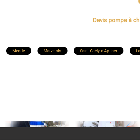
Devis pompe à ch
Mende
Marvejols
Saint-Chély-d'Apcher
L
Chirac
Aumont-Aubrac
Le Malzieu-Ville
L
Ispagnac
Rieutort-de-Randon
Le Collet-de-Dèze
Albaret-Sainte-Marie
Sainte-Enimie
Saint-Germain-d
Saint-Étienne-Vallée-Française
Nasbinals
Fournels
Le Pont-de-Montvert
Brenoux
Chambon-le-Château
Serverette
Bédouès
Pelouse
Saint-Sauveu