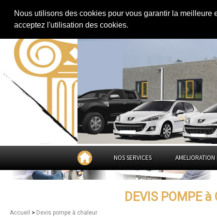
Extension de maison
|
Rénovation de maison
|
Aménagement des combles
Nous utilisons des cookies pour vous garantir la meilleure 
Devis pompe à chaleur à
M
acceptez l'utilisation des cookies.
NOS SERVICES
AMELIORATION 
DEVIS POMPE à
>
Accueil
Devis pompe à chaleur