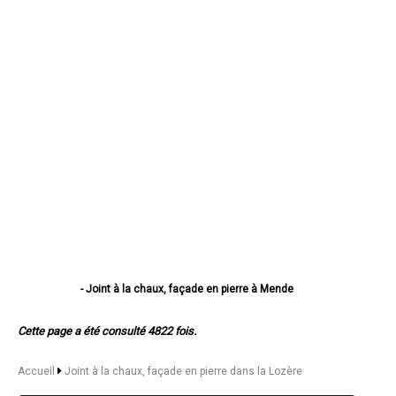
- Joint à la chaux, façade en pierre à Mende
- Joint à la chaux, façade en pierre à Marvejols
- Joint à la chaux, façade en pierre à Saint-Chély-d'Apcher
Cette page a été consulté 4822 fois.
- Joint à la chaux, façade en pierre à Langogne
- Joint à la chaux, façade en pierre à La Canourgue
- Joint à la chaux, façade en pierre à Florac
Accueil
Joint à la chaux, façade en pierre dans la Lozère
- Joint à la chaux, façade en pierre à Saint-Alban-sur-Limagnole