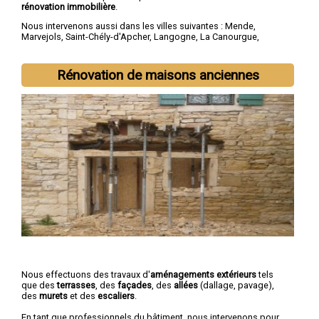
rénovation immobilière
.
Nous intervenons aussi dans les villes suivantes :
Mende
,
Marvejols
,
Saint-Chély-d'Apcher
,
Langogne
,
La Canourgue
,
Florac
,
Saint-Alban-sur-Limagnole
,
Chanac
,
Montrodat
,
Chirac
Rénovation de maisons anciennes
Nous effectuons des travaux d'
aménagements extérieurs
tels
que des
terrasses
, des
façades
, des
allées
(dallage, pavage),
des
murets
et des
escaliers
.
En tant que professionnels du bâtiment, nous intervenons pour