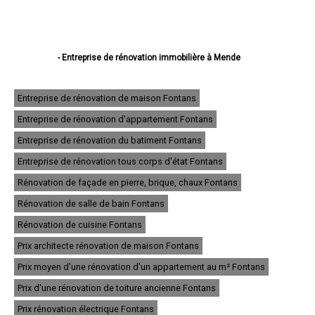
- Entreprise de rénovation immobilière à Mende
- Entreprise de rénovation immobilière à Marvejols
- Entreprise de rénovation immobilière à Saint-Chély-d'Apcher
- Entreprise de rénovation immobilière à Langogne
Entreprise de rénovation de maison Fontans
- Entreprise de rénovation immobilière à La Canourgue
Entreprise de rénovation d'appartement Fontans
- Entreprise de rénovation immobilière à Florac
- Entreprise de rénovation immobilière à Saint-Alban-sur-Limagnole
Entreprise de rénovation du batiment Fontans
- Entreprise de rénovation immobilière à Chanac
- Entreprise de rénovation immobilière à Montrodat
Entreprise de rénovation tous corps d'état Fontans
- Entreprise de rénovation immobilière à Chirac
Rénovation de façade en pierre, brique, chaux Fontans
- Entreprise de rénovation immobilière à Aumont-Aubrac
- Entreprise de rénovation immobilière à Le Malzieu-Ville
Rénovation de salle de bain Fontans
- Entreprise de rénovation immobilière à Le Monastier-Pin-Moriès
- Entreprise de rénovation immobilière à Banassac
Rénovation de cuisine Fontans
- Entreprise de rénovation immobilière à Badaroux
Prix architecte rénovation de maison Fontans
- Entreprise de rénovation immobilière à Meyrueis
- Entreprise de rénovation immobilière à Grandrieu
Prix moyen d'une rénovation d'un appartement au m² Fontans
- Entreprise de rénovation immobilière à Saint-Germain-du-Teil
- Entreprise de rénovation immobilière à Ispagnac
Prix d'une rénovation de toiture ancienne Fontans
- Entreprise de rénovation immobilière à Rieutort-de-Randon
Prix rénovation électrique Fontans
- Entreprise de rénovation immobilière à Le Collet-de-Dèze