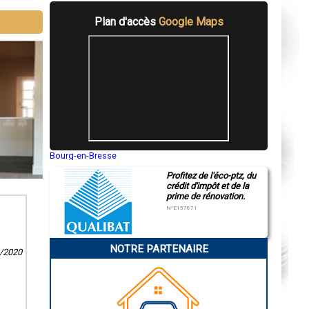
Plan d'accès
Google Maps
Bourg-en-Bresse
Saint-Quentin
Profitez de l'éco-ptz, du
Montluçon
crédit d'impôt et de la
Manosque
prime de rénovation.
Gap
Nice
N°E157671
Annonay
Charleville-Mézières
Pamiers
NOTRE PARTENAIRE
Troyes
9/2020
Narbonne
Rodez
Marseille
Caen
Aurillac