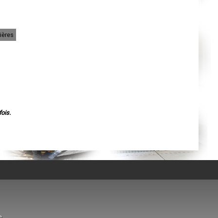
Agen
Mende
Angers
Cherbourg-Octeville
Reims
ières
Saint-Dizier
Laval
Nancy
Verdun
Lorient
Metz
Nevers
Lille
Beauvais
Alençon
Calais
ois.
Clermont-Ferrand
Pau
Tarbes
Perpignan
Strasbourg
Mulhouse
Lyon
Vesoul
Chalon-sur-Saône
Le Mans
Chambéry
Annecy
Paris
Le Havre