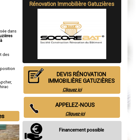
Rénovation Immobilière Gatuzières
isée dans
uzières
 à
t des
sposition
DEVIS RÉNOVATION
IMMOBILIÈRE GATUZIÈRES
Apcher
,
hirac
Cliquez ici
APPELEZ-NOUS
Cliquez-ici
es
Financement possible