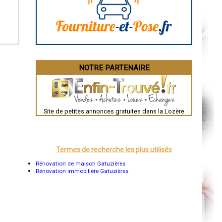
Angoulême
La Rochelle
Bourges
Brive-la-Gaillarde
Dijon
Saint-Brieuc
Guéret
Périgueux
Besançon
NOTRE PARTENAIRE
Valence
Évreux
Chartres
Brest
Nîmes
Toulouse
Site de petites annonces gratuites dans la Lozère
Auch
Bordeaux
Montpellier
Rennes
Châteauroux
Termes de recherche les plus utilisés
Tours
Grenoble
Rénovation de maison Gatuzières
Dole
Rénovation immobilière Gatuzières
Mont-de-Marsan
Blois
Saint-Étienne
Le Puy-en-Velay
Nantes
Orléans
Cahors