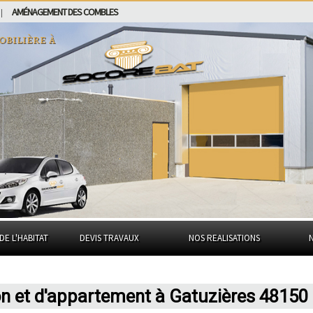
AMÉNAGEMENT DES COMBLES
|
obilière à
DE L'HABITAT
DEVIS TRAVAUX
NOS REALISATIONS
on et d'appartement à Gatuzières 48150