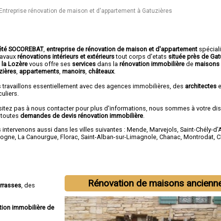
Entreprise rénovation de maison et d'appartement à Gatuzières
été SOCOREBAT
,
entreprise de rénovation de maison et d'appartement
spécial
travaux
rénovations intérieurs et extérieurs
tout corps d'etats
située près de Gat
 la Lozère
vous offre ses
services
dans la
rénovation immobilière
de
maisons
zières
,
appartements
,
manoirs
,
châteaux
.
 travaillons essentiellement avec des agences immobilières, des
architectes
e
culiers.
sitez pas à nous contacter pour plus d'informations, nous sommes à votre di
 toutes
demandes de devis rénovation immobilière
.
intervenons aussi dans les villes suivantes :
Mende
,
Marvejols
,
Saint-Chély-d'
gogne
,
La Canourgue
,
Florac
,
Saint-Alban-sur-Limagnole
,
Chanac
,
Montrodat
,
C
Rénovation de maisons ancienn
errasses
, des
tion immobilière de