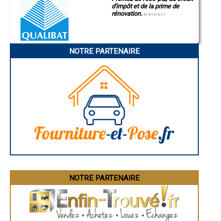
- Entreprise de rénovation immobilière à Sainte-Colombe-de-Peyre
d'impôt et de la prime de
Manosque
- Entreprise de rénovation immobilière à La Fage-Montivernoux
rénovation.
Gap
N°E157671
- Entreprise de rénovation immobilière à Cocurès
Nice
- Entreprise de rénovation immobilière à La Bastide-Puylaurent
Annonay
Charleville-Mézières
- Entreprise de rénovation immobilière à Cubières
Pamiers
- Entreprise de rénovation immobilière à Albaret-le-Comtal
NOTRE PARTENAIRE
Troyes
- Entreprise de rénovation immobilière à Barre-des-Cévennes
Narbonne
- Entreprise de rénovation immobilière à Vebron
Rodez
- Entreprise de rénovation immobilière à Hures-la-Parade
Marseille
Caen
- Entreprise de rénovation immobilière à Fontans
Aurillac
- Entreprise de rénovation immobilière à Arzenc-de-Randon
Angoulême
- Entreprise de rénovation immobilière à Moissac-Vallée-Française
La Rochelle
- Entreprise de rénovation immobilière à Fau-de-Peyre
Bourges
- Entreprise de rénovation immobilière à Saint-André-Capcèze
Brive-la-Gaillarde
Dijon
- Entreprise de rénovation immobilière à La Chaze-de-Peyre
Saint-Brieuc
- Entreprise de rénovation immobilière à Laval-Atger
Guéret
- Entreprise de rénovation immobilière à Recoules-d'Aubrac
Périgueux
- Entreprise de rénovation immobilière à Saint-Martin-de-Boubaux
Besançon
- Entreprise de rénovation immobilière à Termes
Valence
Évreux
- Entreprise de rénovation immobilière à Servières
Chartres
NOTRE PARTENAIRE
- Entreprise de rénovation immobilière à Bagnols-les-Bains
Brest
- Entreprise de rénovation immobilière à Grèzes
Nîmes
- Entreprise de rénovation immobilière à Blavignac
Toulouse
- Entreprise de rénovation immobilière à Laubies
Auch
Bordeaux
- Entreprise de rénovation immobilière à Recoules-de-Fumas