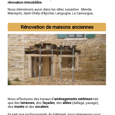
rénovation immobilière
.
Nous intervenons aussi dans les villes suivantes :
Mende
,
Marvejols
,
Saint-Chély-d'Apcher
,
Langogne
,
La Canourgue
,
Florac
,
Saint-Alban-sur-Limagnole
,
Chanac
,
Montrodat
,
Chirac
Rénovation de maisons anciennes
Nous effectuons des travaux d'
aménagements extérieurs
tels
que des
terrasses
, des
façades
, des
allées
(dallage, pavage),
des
murets
et des
escaliers
.
En tant que professionnels du bâtiment, nous intervenons pour