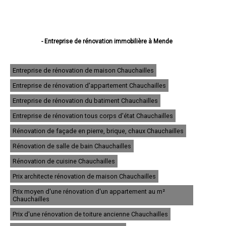
- Entreprise de rénovation immobilière à Mende
- Entreprise de rénovation immobilière à Marvejols
- Entreprise de rénovation immobilière à Saint-Chély-d'Apcher
- Entreprise de rénovation immobilière à Langogne
Entreprise de rénovation de maison Chauchailles
- Entreprise de rénovation immobilière à La Canourgue
Entreprise de rénovation d'appartement Chauchailles
- Entreprise de rénovation immobilière à Florac
- Entreprise de rénovation immobilière à Saint-Alban-sur-Limagnole
Entreprise de rénovation du batiment Chauchailles
- Entreprise de rénovation immobilière à Chanac
- Entreprise de rénovation immobilière à Montrodat
Entreprise de rénovation tous corps d'état Chauchailles
- Entreprise de rénovation immobilière à Chirac
Rénovation de façade en pierre, brique, chaux Chauchailles
- Entreprise de rénovation immobilière à Aumont-Aubrac
- Entreprise de rénovation immobilière à Le Malzieu-Ville
Rénovation de salle de bain Chauchailles
- Entreprise de rénovation immobilière à Le Monastier-Pin-Moriès
- Entreprise de rénovation immobilière à Banassac
Rénovation de cuisine Chauchailles
- Entreprise de rénovation immobilière à Badaroux
Prix architecte rénovation de maison Chauchailles
- Entreprise de rénovation immobilière à Meyrueis
- Entreprise de rénovation immobilière à Grandrieu
Prix moyen d'une rénovation d'un appartement au m²
- Entreprise de rénovation immobilière à Saint-Germain-du-Teil
Chauchailles
- Entreprise de rénovation immobilière à Ispagnac
Prix d'une rénovation de toiture ancienne Chauchailles
- Entreprise de rénovation immobilière à Rieutort-de-Randon
- Entreprise de rénovation immobilière à Le Collet-de-Dèze