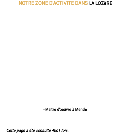
LA LOZèRE
NOTRE ZONE D'ACTIVITE DANS
- Maître d’oeuvre à Mende
- Maître d’oeuvre à Marvejols
- Maître d’oeuvre à Saint-Chély-d'Apcher
- Maître d’oeuvre à Langogne
Cette page a été consulté 4061 fois.
- Maître d’oeuvre à La Canourgue
- Maître d’oeuvre à Florac