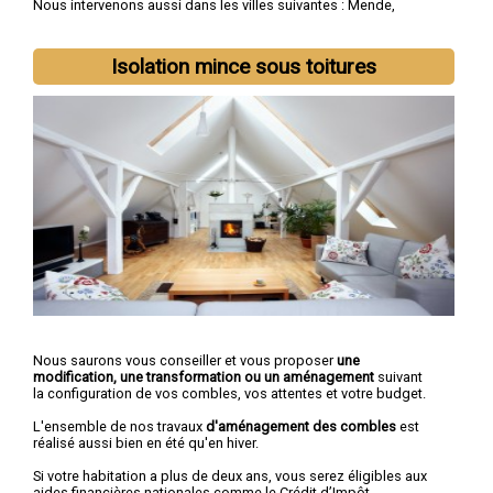
Nous intervenons aussi dans les villes suivantes :
Mende
,
Marvejols
,
Saint-Chély-d'Apcher
,
Langogne
,
La Canourgue
,
Florac
,
Saint-Alban-sur-Limagnole
,
Chanac
,
Montrodat
,
Chirac
Isolation mince sous toitures
Nous saurons vous conseiller et vous proposer
une
modification, une transformation ou un aménagement
suivant
la configuration de vos combles, vos attentes et votre budget.
L'ensemble de nos travaux
d'aménagement des combles
est
réalisé aussi bien en été qu'en hiver.
Si votre habitation a plus de deux ans, vous serez éligibles aux
aides financières nationales comme le Crédit d’Impôt