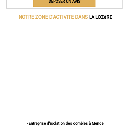
DEPOSER UN AVIS
LA LOZèRE
NOTRE ZONE D'ACTIVITE DANS
- Entreprise d'isolation des combles à Mende
- Entreprise d'isolation des combles à Marvejols
- Entreprise d'isolation des combles à Saint-Chély-d'Apcher