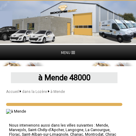
MENU
à Mende 48000
Accueil
dans la Lozère
à Mende
Nous intervenons aussi dans les villes suivantes :
Mende
,
Marvejols
,
Saint-Chély-d'Apcher
,
Langogne
,
La Canourgue
,
Florac
,
Saint-Alban-sur-Limagnole
,
Chanac
,
Montrodat
,
Chirac