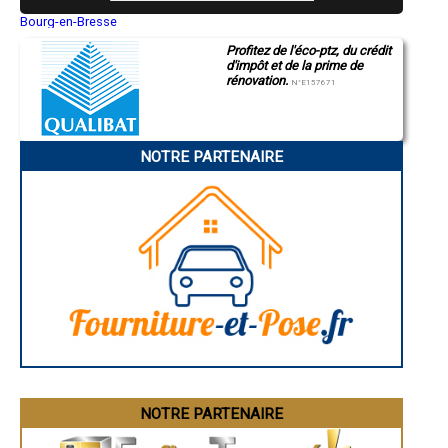
- à Le Massegros
Bourg-en-Bresse
- à Saint-Léger-du-Malzieu
Saint-Quentin
- à La Malène
Profitez de l'éco-ptz, du crédit
Montluçon
- à La Salle-Prunet
d'impôt et de la prime de
Manosque
- à Malbouzon
rénovation.
Gap
N°E157671
- à Saint-Laurent-de-Muret
Nice
Annonay
- à Chasseradès
Charleville-Mézières
- à Saint-Léger-de-Peyre
Pamiers
- à Estables
NOTRE PARTENAIRE
Troyes
- à Fraissinet-de-Lozère
Narbonne
- à Le Born
Rodez
Marseille
- à Luc
Caen
- à Pied-de-Borne
Aurillac
- à Pierrefiche
Angoulême
- à Saint-Paul-le-Froid
La Rochelle
- à Saint-Denis-en-Margeride
Bourges
Brive-la-Gaillarde
- à Ribennes
Dijon
- à Saint-Laurent-de-Trèves
Saint-Brieuc
- à Altier
Guéret
- à Saint-Michel-de-Dèze
Périgueux
- à Prinsuéjols
Besançon
Valence
- à Rocles
Évreux
- à Saint-Pierre-de-Nogaret
Chartres
NOTRE PARTENAIRE
- à Naussac
Brest
- à Allenc
Nîmes